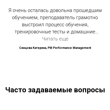
в сжатые сроки и сдать его с первого раза.
Я очень осталась довольна прошедшим
обучением, преподаватель грамотно
выстроил процесс обучения,
тренировочные тесты и домашние
задания были хорошим закреплением
Читать ещё
изученного материала, а также
Синцова Катерина, PM Performance Management
постоянным повторением пройденных
тем в процессе обучения. Успешная сдача
экзамена уже зависит только личных
усилий обучающегося. Курс в данном
формате однозначно порекомендую.
Часто задаваемые вопросы