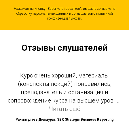
Нажимая на кнопку "Зарегистрироваться", вы даете согласие на
обработку персональных данных и соглашаетесь c политикой
конфиденциальности.
Отзывы слушателей
Курс очень хороший, материалы
(конспекты лекций) понравились,
преподаватель и организация и
сопровождение курса на высшем уровне.
Константин Евгеньевич - профессионал
Читать ещё
своего дела, умеет зарядить своей
Рахматулаев Дилмурат, SBR Strategic Business Reporting
харизмой, богатым опытом и очень