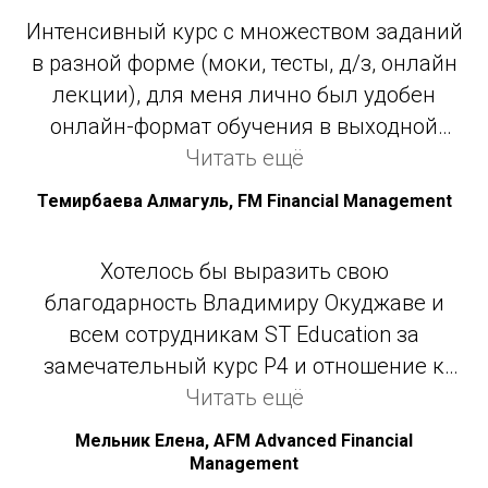
наглядными примерами. Всегда готов,
Интенсивный курс с множеством заданий
ответить на вопросы. Очень рад, что
в разной форме (моки, тесты, д/з, онлайн
учился у него.
лекции), для меня лично был удобен
онлайн-формат обучения в выходной
день, удобные часы занятий. Владимир
Читать ещё
отличный преподаватель, темы доносит
Темирбаева Алмагуль, FM Financial Management
легко и понятно, постоянно на связи, в
целом и пришла в этот центр из-за
Хотелось бы выразить свою
Владимира.
благодарность Владимиру Окуджаве и
всем сотрудникам ST Education за
замечательный курс P4 и отношение к
подготовке слушателей. Грамотное и
Читать ещё
логичное изложение материала
Мельник Елена, AFM Advanced Financial
позволило мне подготовиться к экзамену
Management