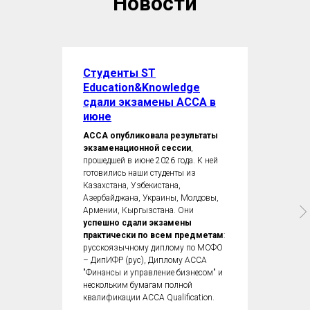
Новости
Студенты ST
Education&Knowledge
сдали экзамены ACCA в
июне
ACCA опубликовала результаты
экзаменационной сессии
,
прошедшей в июне 2026 года. К ней
готовились наши студенты из
Казахстана, Узбекистана,
Азербайджана, Украины, Молдовы,
Армении, Кыргызстана. Они
успешно сдали экзамены
практически по всем предметам
:
русскоязычному диплому по МСФО
– ДипИФР (рус), Диплому ACCA
"Финансы и управление бизнесом" и
нескольким бумагам полной
квалификации ACCA Qualification.