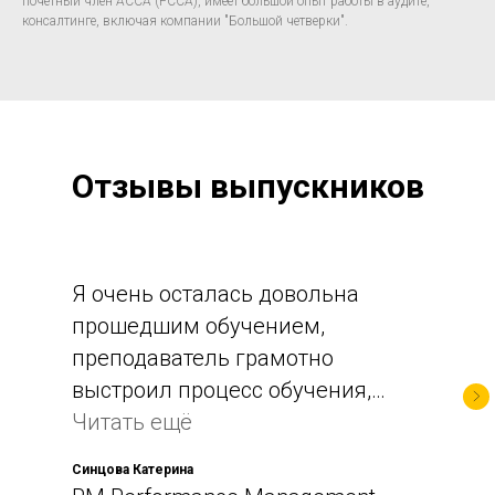
почетный член АССА (FCCA), имеет большой опыт работы в аудите,
консалтинге, включая компании "Большой четверки".
Отзывы выпускников
Я очень осталась довольна
прошедшим обучением,
преподаватель грамотно
выстроил процесс обучения,
тренировочные тесты и
Читать ещё
домашние задания были
Синцова Катерина
хорошим закреплением