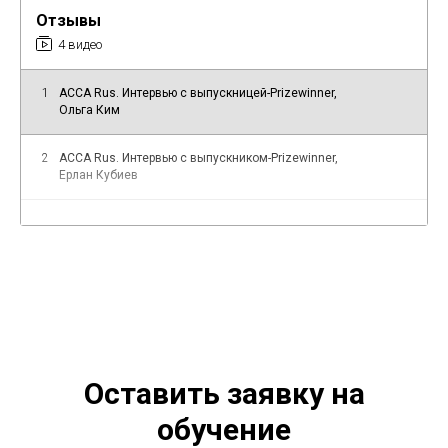
Отзывы
4 видео
1
ACCA Rus. Интервью с выпускницей-Prizewinner,
Ольга Ким
2
ACCA Rus. Интервью c выпускником-Prizewinner,
Ерлан Кубиев
3
Отзыв выпускника. Мадина Вахобова о программе
ACCA Rus
4
Отзыв выпускника. Дана Сарсенбаева о программе
ACCA Rus
Оставить заявку на
обучение