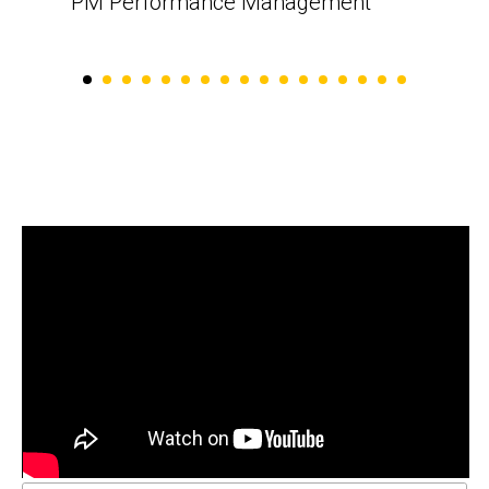
PM Performance Management
изученного материала, а также
постоянным повторением
пройденных тем в процессе
обучения. Успешная сдача
экзамена уже зависит только
личных усилий обучающегося.
Курс в данном формате
однозначно порекомендую.