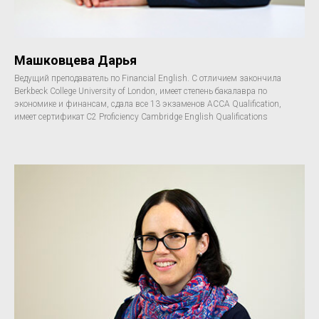
Машковцева Дарья
Ведущий преподаватель по Financial English. С отличием закончила
Berkbeck College University of London, имеет степень бакалавра по
экономике и финансам, сдала все 13 экзаменов АССА Qualification,
имеет сертификат C2 Proficiency Cambridge English Qualifications