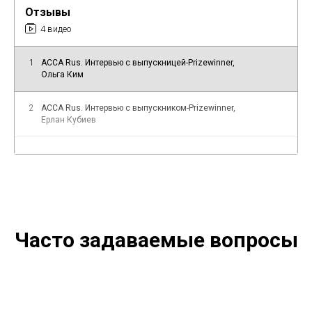
Отзывы
4 видео
1
ACCA Rus. Интервью с выпускницей-Prizewinner,
Ольга Ким
2
ACCA Rus. Интервью c выпускником-Prizewinner,
Ерлан Кубиев
3
Отзыв выпускника. Мадина Вахобова о программе
ACCA Rus
4
Отзыв выпускника. Дана Сарсенбаева о программе
ACCA Rus
Часто задаваемые вопросы