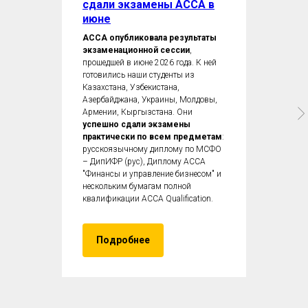
сдали экзамены ACCA в
июне
ACCA опубликовала результаты
экзаменационной сессии
,
прошедшей в июне 2026 года. К ней
готовились наши студенты из
Казахстана, Узбекистана,
Азербайджана, Украины, Молдовы,
Армении, Кыргызстана. Они
успешно сдали экзамены
практически по всем предметам
:
русскоязычному диплому по МСФО
– ДипИФР (рус), Диплому ACCA
"Финансы и управление бизнесом" и
нескольким бумагам полной
квалификации ACCA Qualification.
Подробнее